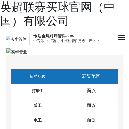
英超联赛买球官网（中
国）有限公司
专注金属对焊管件22年
中石化、中石油、中海油管件定点生产企业
薪资范围
招聘职位
面议
打磨工
面议
普工
面议
电工