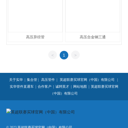
高压异径管
高压合金钢三通
<
1
>
关于实华
|
集合管
|
高压管件
|
英超联赛买球官网（中国）有限公司
|
实华管件直通车
|
合作客户
|
诚聘英才
|
网站地图
|
英超联赛买球官网
（中国）有限公司
© 2023 英超联赛买球官网（中国）有限公司