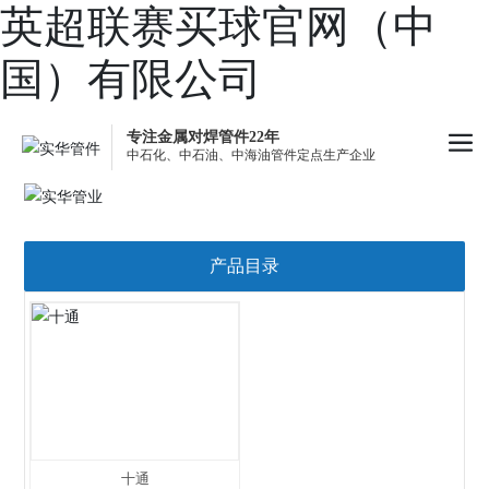
英超联赛买球官网（中
国）有限公司
专注金属对焊管件22年
中石化、中石油、中海油管件定点生产企业
产品目录
十通