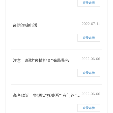
查看详情
2022-07-11
谨防诈骗电话
查看详情
2022-06-06
注意！新型“疫情排查”骗局曝光
查看详情
2022-06-06
高考临近，警惕以“托关系”“有门路”为
由的诈骗
查看详情