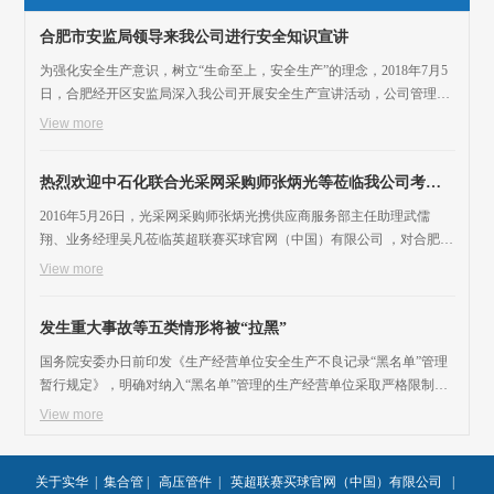
合肥市安监局领导来我公司进行安全知识宣讲
为强化安全生产意识，树立“生命至上，安全生产”的理念，2018年7月5
日，合肥经开区安监局深入我公司开展安全生产宣讲活动，公司管理层
干部参加，通过培训大家受益匪浅。
View more
热烈欢迎中石化联合光采网采购师张炳光等莅临我公司考察
指导工作
2016年5月26日，光采网采购师张炳光携供应商服务部主任助理武儒
翔、业务经理吴凡莅临英超联赛买球官网（中国）有限公司 ，对合肥实
华管件进行考察指导工作。在刘杰超总经理的陪同下，张炳光一行参观
View more
了合肥实华管件的办公场所、原材料仓库及生产车间，认真考察了企业
的产品质检中心。张炳光一行对产品原材料进行了检验，对企业的分级
发生重大事故等五类情形将被“拉黑”
供应商资格进行了考核。 合肥实华管件车间一角（EDW-1220*55弯头推
制机） 张炳光向刘杰
国务院安委办日前印发《生产经营单位安全生产不良记录“黑名单”管理
暂行规定》，明确对纳入“黑名单”管理的生产经营单位采取严格限制或
禁止其新增项目的核准、土地使用、采矿权取得、政府采购、证券融
View more
资、政策性资金和财税政策扶持等措施，并作为银行决定是否贷款等重
要参考依据。 生产经营单位有以下五种情形之一的，纳入国家安监总局
管理的“黑名单”：一是发生重大及以上生产安全责任事故，或一个年度
关于实华
|
集合管
|
高压管件
|
英超联赛买球官网（中国）有限公司
|