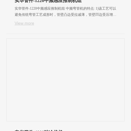
实华管件-1220中频感应推制机组
实华管件-1220中频感应推制机组 中频弯管机的特点: 1)该工艺可以
避免传统弯管工艺成形时，管壁凸边受拉减薄，管壁凹边受压增厚
而造成的弯管壁厚不均匀现象。 2)采用该工艺可以推制出壁厚均匀
View more
的小半径（R≈D）、薄壁（t/D≈0.015）180弯头，这是其它弯管工艺
无法实现的。 3)若各种工艺参数设计合理，该工艺可保证弯管成形
过程中各部位管壁厚度始终保持不变，即一直等于变形前的直管坯
管壁厚度。 4)