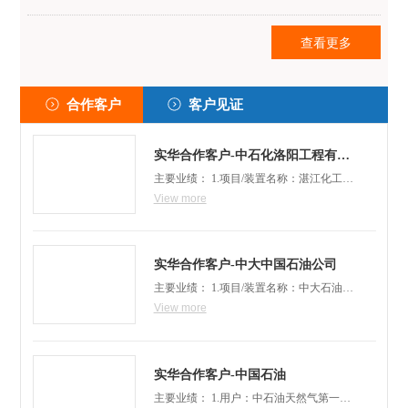
查看更多
合作客户
客户见证
实华合作客户-中石化洛阳工程有限
公司
主要业绩： 1.项目/装置名称：湛江化工苯
提抽有限炼油公司 产品分类：无缝管
View more
件 交货时间：2006.10产品参数：弯头、
三通、异径管等一批DN20--DN600 SCH20
--SCH80 材质：Q235B、20#、20R、0Cr18
实华合作客户-中大中国石油公司
Ni9、15CrMoG、Cr5Mo 2.项目/装置名
主要业绩： 1.项目/装置名称：中大石油80
称：青岛1000万吨/年大炼油项目连续重整
万吨/年炼油项目重油催化裂化装置产品分
View more
装置、煤油加氢精制装置、硫磺回收装
类：锅炉管件产品参数：集合管 DN150-D
置、溶剂再生装置产品分类：高压管件、
N400材质：20#交货时间：2013.06
无
实华合作客户-中国石油
主要业绩： 1.用户：中石油天然气第一建