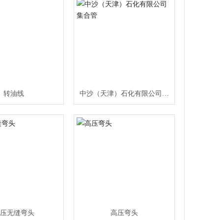
转油线
中沙（天津）石化有限公司集
合管
压无缝弯头
高压弯头