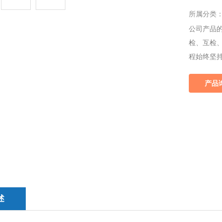
所属分类
公司产品
检、互检
程始终坚
产品
述