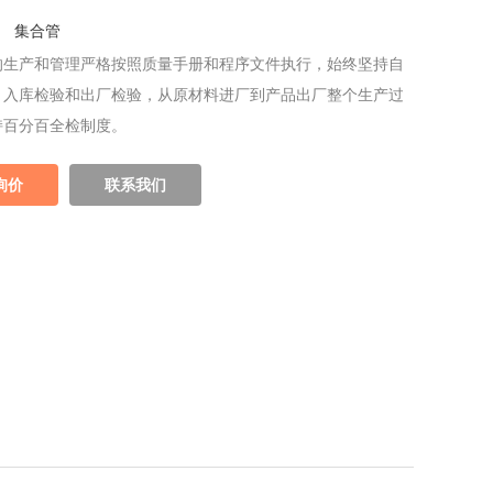
：
集合管
的生产和管理严格按照质量手册和程序文件执行，始终坚持自
、入库检验和出厂检验，从原材料进厂到产品出厂整个生产过
持百分百全检制度。
询价
联系我们